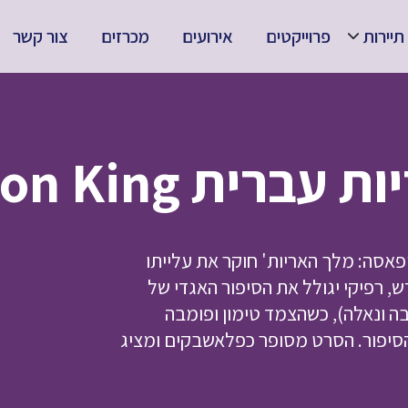
תיירות
פרוייקטים
אירועים
מכרזים
צור קשר
Mufasa: The Lion
פאסה: מלך האריות' חוקר את עלייתו
 רפיקי יגולל את הסיפור האגדי של
 ונאלה), כשהצמד טימון ופומבה
יפור. הסרט מסופר כפלאשבקים ומציג