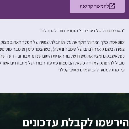
להמשך קריאה
"הסרט הגדול של דיסני בכל הזמנים חוזר להתחלה".
'מופאסה: מלך האריות' חוקר את עלייתו הבלתי צפויה של המלך האהוב מצוק ה
צעירה בשם קיארה (בתם של סימבה ונאלה), כשהצמד טימון ופומבה מוסיפ
כפלאשבקים ומציג את סיפורו של גור האריות היתום שנותר אבוד ובודד עד 
מוביל להרפתקה אדירה כשאליהם מצטרפת עוד חבורה של מתבודדים אשר מח
על מנת למנוע ולהביס איום מאויב קטלני.
הירשמו לקבלת עדכונים