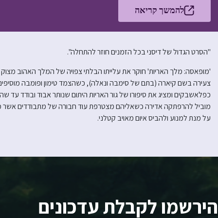
להמשך קריאה
"הסרט הגדול של דיסני בכל הזמנים חוזר להתחלה".
'מופאסה: מלך האריות' חוקר את עלייתו הבלתי צפויה של המלך האהוב מצוק ה
צעירה בשם קיארה (בתם של סימבה ונאלה), כשהצמד טימון ופומבה מוסיפ
כפלאשבקים ומציג את סיפורו של גור האריות היתום שנותר אבוד ובודד עד 
מוביל להרפתקה אדירה כשאליהם מצטרפת עוד חבורה של מתבודדים אשר מח
על מנת למנוע ולהביס איום מאויב קטלני.
הירשמו לקבלת עדכונים