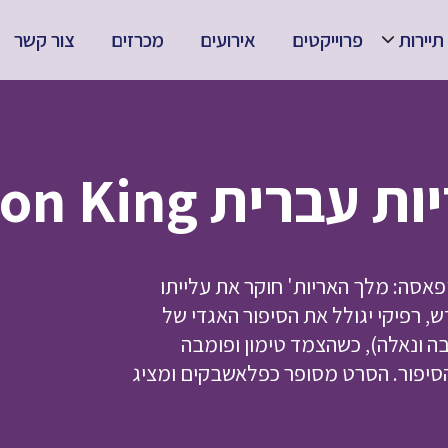
תיירות
פרוייקטים
אירועים
מכרזים
צור קשר
Mufasa: The Lion
פאסה: מלך האריות' חוקר את עלייתו
 רפיקי יגולל את הסיפור האגדי של
 ונאלה), כשהצמד טימון ופומבה
יפור. הסרט מסופר כפלאשבקים ומציג