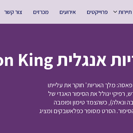
תיירות
פרוייקטים
אירועים
מכרזים
צור קשר
Mufasa: The Lion K
פאסה: מלך האריות' חוקר את עלייתו
 רפיקי יגולל את הסיפור האגדי של
 ונאלה), כשהצמד טימון ופומבה
יפור. הסרט מסופר כפלאשבקים ומציג