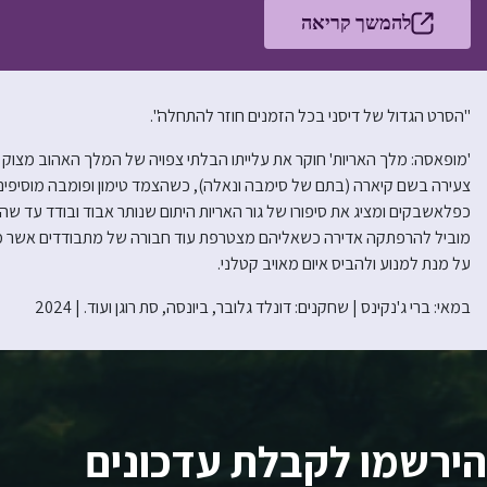
להמשך קריאה
"הסרט הגדול של דיסני בכל הזמנים חוזר להתחלה".
'מופאסה: מלך האריות' חוקר את עלייתו הבלתי צפויה של המלך האהוב מצוק ה
צעירה בשם קיארה (בתם של סימבה ונאלה), כשהצמד טימון ופומבה מוסיפ
כפלאשבקים ומציג את סיפורו של גור האריות היתום שנותר אבוד ובודד עד 
מוביל להרפתקה אדירה כשאליהם מצטרפת עוד חבורה של מתבודדים אשר מח
על מנת למנוע ולהביס איום מאויב קטלני.
במאי: ברי ג'נקינס | שחקנים: דונלד גלובר, ביונסה, סת רוגן ועוד. | 2024
הירשמו לקבלת עדכונים