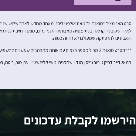
סרט האנימציה "מואנה 2" מאת אולפני דיסני מאחד מחדש לאחר
לאחר שקיבלה קריאה בלתי צפויה מאבותיה השמיימיים, מואנה חייבת לנווט א
והאבודים להרפתקה שמעולם לא חוותה כמוה.
***הסרט מואנה 2 מכיל מספר רצפים עם אורות מהבהבים שעשויים להשפיע על בעלי אפילפסיה רגישה לאור או בעלי כל רגישות אחרת לאור***
במאי: דייב דריק ג'וניור ג'ייסון הנד | שחקנים: משי קליינשטיין, ערן מור, ריטה, רמי קל
הירשמו לקבלת עדכונים