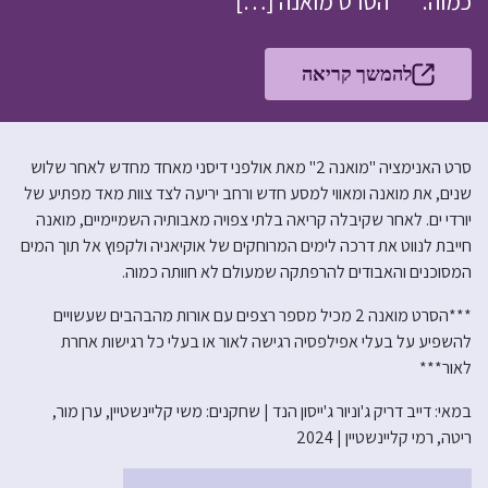
כמוה. ***הסרט מואנה […]
להמשך קריאה
סרט האנימציה "מואנה 2" מאת אולפני דיסני מאחד מחדש לאחר שלוש
שנים, את מואנה ומאווי למסע חדש ורחב יריעה לצד צוות מאד מפתיע של
יורדי ים. לאחר שקיבלה קריאה בלתי צפויה מאבותיה השמיימיים, מואנה
חייבת לנווט את דרכה לימים המרוחקים של אוקיאניה ולקפוץ אל תוך המים
המסוכנים והאבודים להרפתקה שמעולם לא חוותה כמוה.
***הסרט מואנה 2 מכיל מספר רצפים עם אורות מהבהבים שעשויים
להשפיע על בעלי אפילפסיה רגישה לאור או בעלי כל רגישות אחרת
לאור***
במאי: דייב דריק ג'וניור ג'ייסון הנד | שחקנים: משי קליינשטיין, ערן מור,
ריטה, רמי קליינשטיין | 2024