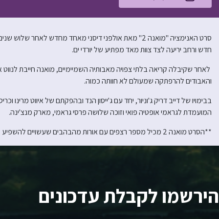
סרט האנימציה "מואנה 2" מאת אולפני דיסני מאחד מחדש לאחר ש
חדש ורחב יריעה לצד צוות מאד מפתיע של יורדי ים.
לאחר שקיבלה קריאה בלתי צפויה מאבותיה השמיימיים, מואנה חייבת לנווט א
והאבודים להרפתקה שמעולם לא חוותה כמוה.
המועמדת לגראמי אופטיה פואי וזוכה שלושה פרסי גראמי, מארק מנצ'ינה.
**הסרט מואנה 2 מכיל מספר רצפים עם אורות מהבהבים שעשויים להשפיע על בעלי אפילפסיה רגישה לאור או בעלי כל רגישות אחרת לאור**
הירשמו לקבלת עדכונים