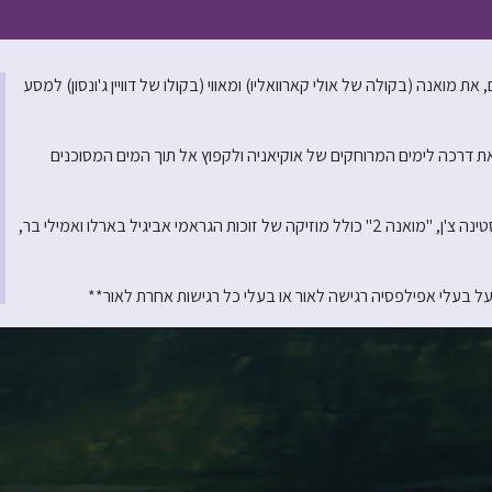
לוש שנים, את מואנה (בקולה של אולי קארוואליו) ומאווי (בקולו של דוויין ג'ונסון) למסע
ת דרכה לימים המרוחקים של אוקיאניה ולקפוץ אל תוך המים המסוכנים
בבימויו של דייב דריק ג'וניור, יחד עם ג'ייסון הנד ובהפקתם של איווט מרינו וכריסטינה צ'ן, "מואנה 2" כולל מוזיקה של זוכות הגראמי אביגיל בארלו ואמילי בר,