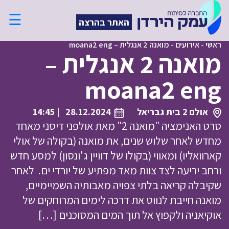
☰
האתר בהרצה
ראשי
-
אירועים
-
מואנה 2 אנגלית – moana2 eng
מואנה 2 אנגלית –
moana2 eng
אולם 2 בית גבריאל
28.12.2024
| 14:45
סרט האנימציה "מואנה 2" מאת אולפני דיסני מאחד
מחדש לאחר שלוש שנים, את מואנה (בקולה של אולי
קארוואליו) ומאווי (בקולו של דוויין ג'ונסון) למסע חדש
ורחב יריעה לצד צוות מאד מפתיע של יורדי ים. לאחר
שקיבלה קריאה בלתי צפויה מאבותיה השמיימיים,
מואנה חייבת לנווט את דרכה לימים המרוחקים של
אוקיאניה ולקפוץ אל תוך המים המסוכנים […]