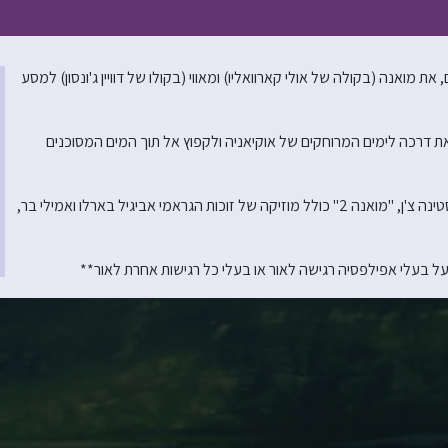
לוש שנים, את מואנה (בקולה של אולי קארוואליו) ומאווי (בקולו של דוויין ג'ונסון) למסע
ת דרכה לימים המרוחקים של אוקיאניה ולקפוץ אל תוך המים המסוכנים
בבימויו של דייב דריק ג'וניור, יחד עם ג'ייסון הנד ובהפקתם של איווט מרינו וכריסטינה צ'ן, "מואנה 2" כולל מוזיקה של זוכות הגראמי אביגיל בארלו ואמילי בר,