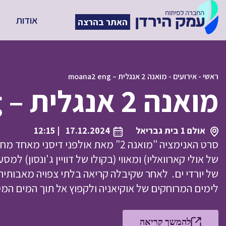
אודות
האתר בהרצה
ראשי
-
אירועים
-
מואנה 2 אנגלית – moana2 eng
מואנה 2 אנגלית – moana2 eng
אולם 1 בית גבריאל
17.12.2024
| 12:15
סרט האנימציה "מואנה 2" מאת אולפני ד
של אולי קארוואליו) ומאווי (בקולו של דוויין ג'ונסון) ל
של יורדי ים. לאחר שקיבלה קריאה בלתי צפויה מאבותיה 
לימים המרוחקים של אוקיאניה ולקפוץ אל תוך המים המ
להמשך קריאה