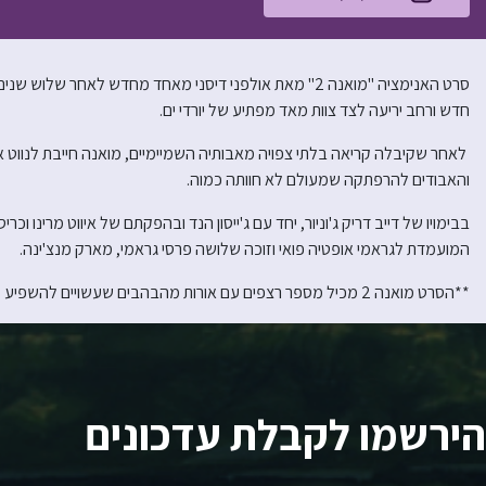
סרט האנימציה "מואנה 2" מאת אולפני דיסני מאחד מחדש לאחר ש
חדש ורחב יריעה לצד צוות מאד מפתיע של יורדי ים.
לאחר שקיבלה קריאה בלתי צפויה מאבותיה השמיימיים, מואנה חייבת לנווט א
והאבודים להרפתקה שמעולם לא חוותה כמוה.
המועמדת לגראמי אופטיה פואי וזוכה שלושה פרסי גראמי, מארק מנצ'ינה.
**הסרט מואנה 2 מכיל מספר רצפים עם אורות מהבהבים שעשויים להשפיע על בעלי אפילפסיה רגישה לאור או בעלי כל רגישות אחרת לאור**
הירשמו לקבלת עדכונים