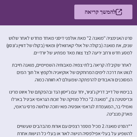
להמשך קריאה
סרט האנימציה "מואנה 2" מאת אולפני דיסני מאחד מחדש לאחר שלוש
שנים, את מואנה (בקולה של אולי קארוואליו) ומאווי (בקולו של דוויין ג'ונסון)
למסע חדש ורחב יריעה לצד צוות מאד מפתיע של יורדי ים.
לאחר שקיבלה קריאה בלתי צפויה מאבותיה השמיימיים, מואנה חייבת
לנווט את דרכה לימים המרוחקים של אוקיאניה ולקפוץ אל תוך המים
המסוכנים והאבודים להרפתקה שמעולם לא חוותה כמוה.
בבימויו של דייב דריק ג'וניור, יחד עם ג'ייסון הנד ובהפקתם של איווט מרינו
וכריסטינה צ'ן, "מואנה 2" כולל מוזיקה של זוכות הגראמי אביגיל בארלו
ואמילי בר, המועמדת לגראמי אופטיה פואי וזוכה שלושה פרסי גראמי,
מארק מנצ'ינה.
**הסרט מואנה 2 מכיל מספר רצפים עם אורות מהבהבים שעשויים
להשפיע על בעלי אפילפסיה רגישה לאור או בעלי כל רגישות אחרת