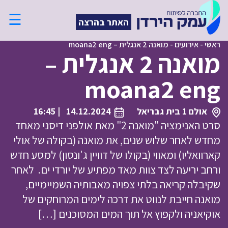
☰
האתר בהרצה
ראשי
-
אירועים
-
מואנה 2 אנגלית – moana2 eng
מואנה 2 אנגלית –
moana2 eng
אולם 1 בית גבריאל
14.12.2024
| 16:45
סרט האנימציה "מואנה 2" מאת אולפני דיסני מאחד
מחדש לאחר שלוש שנים, את מואנה (בקולה של אולי
קארוואליו) ומאווי (בקולו של דוויין ג'ונסון) למסע חדש
ורחב יריעה לצד צוות מאד מפתיע של יורדי ים. לאחר
שקיבלה קריאה בלתי צפויה מאבותיה השמיימיים,
מואנה חייבת לנווט את דרכה לימים המרוחקים של
אוקיאניה ולקפוץ אל תוך המים המסוכנים […]