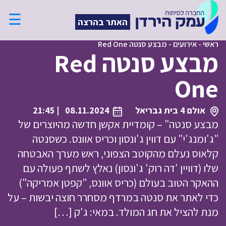
☰
האתר בהרצה
ראשי
-
אירועים
-
מבצע סנטה Red One
מבצע סנטה Red
One
אולם 4 בית גבריאל
08.11.2024
| 21:45
מבצע סנטה" – קומדיית אקשן חדשה מהיוצרים של
"ג'ומנג'י" עם דווין ג'ונסון וכריס אוונס. כשסנטה
קלאוס נעלם מהקוטב הצפוני, ראש מערך האבטחה
שלו (דוויין 'דה רוק' ג'ונסון) נאלץ לשתף פעולה עם
ההאקר הטוב בעולם (כריס אוונס, "קפטן אמריקה")
כדי לאתר את סנטה במרדף מסחרר חוצה יבשות – על
מנת להציל את חג המולד. במאי: ג'ק […]