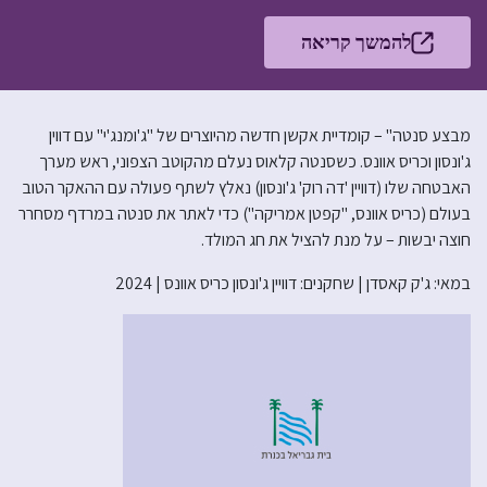
להמשך קריאה
מבצע סנטה" – קומדיית אקשן חדשה מהיוצרים של "ג'ומנג'י" עם דווין
ג'ונסון וכריס אוונס. כשסנטה קלאוס נעלם מהקוטב הצפוני, ראש מערך
האבטחה שלו (דוויין 'דה רוק' ג'ונסון) נאלץ לשתף פעולה עם ההאקר הטוב
בעולם (כריס אוונס, "קפטן אמריקה") כדי לאתר את סנטה במרדף מסחרר
חוצה יבשות – על מנת להציל את חג המולד.
במאי: ג'ק קאסדן | שחקנים: דוויין ג'ונסון כריס אוונס | 2024