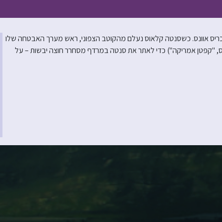
ון וכריס אוונס. כשסנטה קלאוס נעלם מהקוטב הצפוני, ראש מערך האבטחה שלו
וונס, "קפטן אמריקה") כדי לאתר את סנטה במרדף מסחרר חוצה יבשות – על