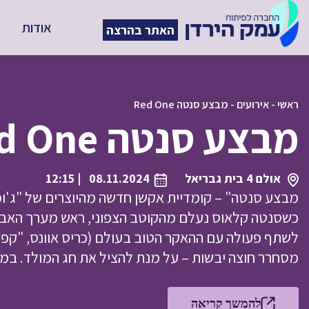
אודות
האתר בהרצה
ראשי
-
אירועים
-
מבצע סנטה Red One
מבצע סנטה Red One
אולם 4 בית גבריאל
08.11.2024
| 12:15
מבצע סנטה" – קומדיית אקשן חדשה מהיוצרים של "ג'ומנג'י
כשסנטה קלאוס נעלם מהקוטב הצפוני, ראש מערך האבטחה ש
לשתף פעולה עם ההאקר הטוב בעולם (כריס אוונס, "קפ
מסחרר חוצה יבשות – על מנת להציל את חג המולד. במא
להמשך קריאה