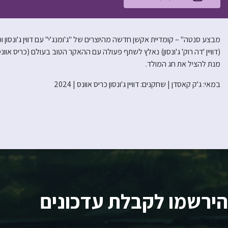
מבצע סנטה" – קומדיית אקשן חדשה מהיוצרים של "ג'ומנג'י" עם דווין ג'ונס
(דוויין 'דה רוק' ג'ונסון) נאלץ לשתף פעולה עם ההאקר הטוב בעולם (כריס א
מנת להציל את חג המולד.
במאי: ג'ק קאסדן | שחקנים: דוויין ג'ונסון כריס אוונס | 2024
הירשמו לקבלת עדכונים