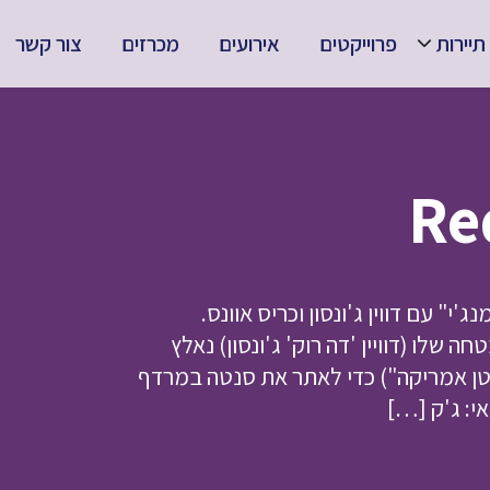
תיירות
פרוייקטים
אירועים
מכרזים
צור קשר
" עם דווין ג'ונסון וכריס אוונס.
לו (דוויין 'דה רוק' ג'ונסון) נאלץ
טן אמריקה") כדי לאתר את סנטה במרדף
י: ג'ק […]