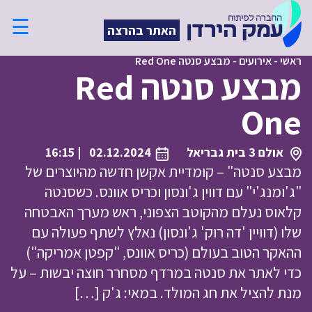
☰
האתר בהרצה
ראשי
-
אירועים
-
מבצע סנטה Red One
מבצע סנטה Red
One
אולם 3 בית גבריאל
02.12.2024
| 16:15
מבצע סנטה" – קומדיית אקשן חדשה מהיוצרים של
"ג'ומנג'י" עם דווין ג'ונסון וכריס אוונס. כשסנטה
קלאוס נעלם מהקוטב הצפוני, ראש מערך האבטחה
שלו (דוויין 'דה רוק' ג'ונסון) נאלץ לשתף פעולה עם
ההאקר הטוב בעולם (כריס אוונס, "קפטן אמריקה")
כדי לאתר את סנטה במרדף מסחרר חוצה יבשות – על
מנת להציל את חג המולד. במאי: ג'ק […]