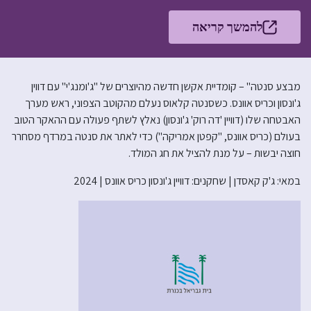
להמשך קריאה
מבצע סנטה" – קומדיית אקשן חדשה מהיוצרים של "ג'ומנג'י" עם דווין
ג'ונסון וכריס אוונס. כשסנטה קלאוס נעלם מהקוטב הצפוני, ראש מערך
האבטחה שלו (דוויין 'דה רוק' ג'ונסון) נאלץ לשתף פעולה עם ההאקר הטוב
בעולם (כריס אוונס, "קפטן אמריקה") כדי לאתר את סנטה במרדף מסחרר
חוצה יבשות – על מנת להציל את חג המולד.
במאי: ג'ק קאסדן | שחקנים: דוויין ג'ונסון כריס אוונס | 2024