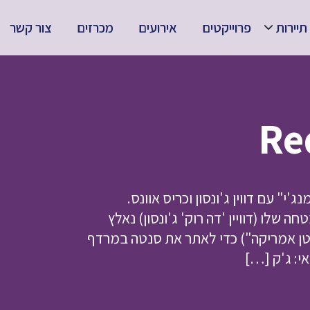
תיירות
פרוייקטים
אירועים
מכרזים
צור קשר
" עם דווין ג'ונסון וכריס אוונס.
לו (דוויין 'דה רוק' ג'ונסון) נאלץ
טן אמריקה") כדי לאתר את סנטה במרדף
י: ג'ק […]