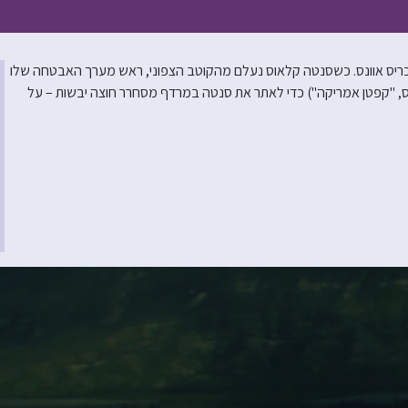
ון וכריס אוונס. כשסנטה קלאוס נעלם מהקוטב הצפוני, ראש מערך האבטחה שלו
וונס, "קפטן אמריקה") כדי לאתר את סנטה במרדף מסחרר חוצה יבשות – על