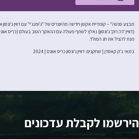
מבצע סנטה" – קומדיית אקשן חדשה מהיוצרים של "ג'ומנג'י" עם דווין ג'ונס
(דוויין 'דה רוק' ג'ונסון) נאלץ לשתף פעולה עם ההאקר הטוב בעולם (כריס א
מנת להציל את חג המולד.
במאי: ג'ק קאסדן | שחקנים: דוויין ג'ונסון כריס אוונס | 2024
הירשמו לקבלת עדכונים