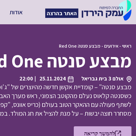
אודות
האתר בהרצה
ראשי
-
אירועים
-
מבצע סנטה Red One
מבצע סנטה Red One
אולם 3 בית גבריאל
25.11.2024
| 22:00
מבצע סנטה" – קומדיית אקשן חדשה מהיוצרים של "ג'ומנג'י
כשסנטה קלאוס נעלם מהקוטב הצפוני, ראש מערך האבטחה ש
לשתף פעולה עם ההאקר הטוב בעולם (כריס אוונס, "קפ
מסחרר חוצה יבשות – על מנת להציל את חג המולד. במא
להמשך קריאה