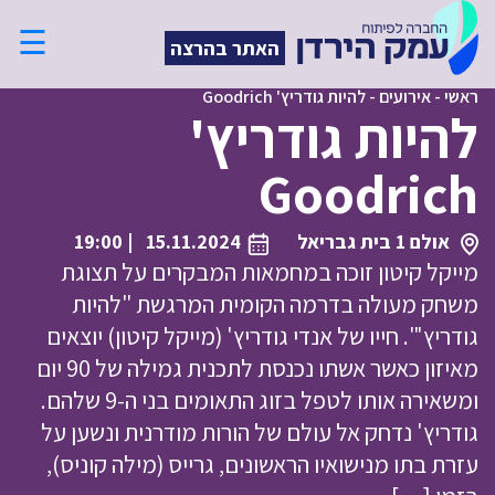
☰
האתר בהרצה
ראשי
-
אירועים
-
להיות גודריץ' Goodrich
להיות גודריץ'
Goodrich
אולם 1 בית גבריאל
15.11.2024
| 19:00
מייקל קיטון זוכה במחמאות המבקרים על תצוגת
משחק מעולה בדרמה הקומית המרגשת "להיות
גודריץ'". חייו של אנדי גודריץ' (מייקל קיטון) יוצאים
מאיזון כאשר אשתו נכנסת לתכנית גמילה של 90 יום
ומשאירה אותו לטפל בזוג התאומים בני ה-9 שלהם.
גודריץ' נדחק אל עולם של הורות מודרנית ונשען על
עזרת בתו מנישואיו הראשונים, גרייס (מילה קוניס),