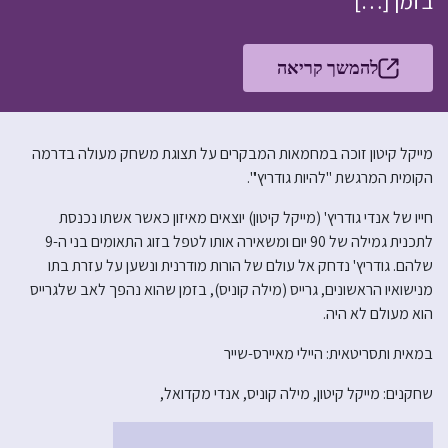
בזמן […]
להמשך קריאה
מייקל קיטון זוכה במחמאות המבקרים על תצוגת משחק מעולה בדרמה
הקומית המרגשת "להיות גודריץ'".
חייו של אנדי גודריץ' (מייקל קיטון) יוצאים מאיזון כאשר אשתו נכנסת
לתכנית גמילה של 90 יום ומשאירה אותו לטפל בזוג התאומים בני ה-9
שלהם. גודריץ' נדחק אל עולם של הורות מודרנית ונשען על עזרת בתו
מנישואיו הראשונים, גרייס (מילה קוניס), בזמן שהוא נהפך לאב שלגרייס
הוא מעולם לא היה.
במאית ותסריטאית: היילי מאיירס-שייר
שחקנים: מייקל קיטון, מילה קוניס, אנדי מקדואל,