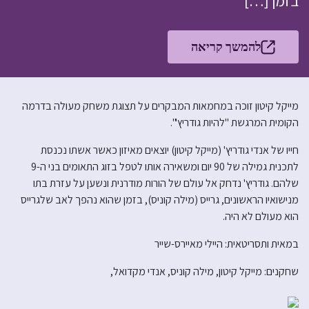
בזמן […]
להמשך קריאה
מייקל קיטון זוכה במחמאות המבקרים על תצוגת משחק מעולה בדרמה
הקומית המרגשת "להיות גודריץ'".
חייו של אנדי גודריץ' (מייקל קיטון) יוצאים מאיזון כאשר אשתו נכנסת
לתכנית גמילה של 90 יום ומשאירה אותו לטפל בזוג התאומים בני ה-9
שלהם. גודריץ' נדחק אל עולם של הורות מודרנית ונשען על עזרת בתו
מנישואיו הראשונים, גרייס (מילה קוניס), בזמן שהוא נהפך לאב שלגרייס
הוא מעולם לא היה.
במאית ותסריטאית: היילי מאיירס-שייר
שחקנים: מייקל קיטון, מילה קוניס, אנדי מקדואל,