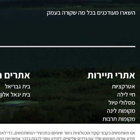
השארו מעודכנים בכל מה שקורה בעמק
אתרי תיירות
אתרים ח
אטרקציות
בית גבריאל
חיי לילה
בית יגאל אלון
מסלולי טיול
מקומות לינה
מקומות תרבות
משהו לאכול
אנו משתמשים בקבצי קוקיז וטכנולוגיות ניטור שיוחסנו במכשירי המשתמשים, כדי ל
מידע אודות השימוש שלך עם צדדים שלישיים. למידע נוסף לרבות בדבר אפשרויות הסר