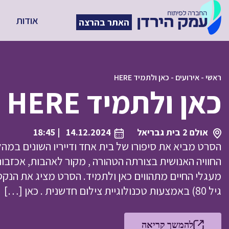
אודות
האתר בהרצה
ראשי
-
אירועים
-
כאן ולתמיד HERE
כאן ולתמיד HERE
אולם 2 בית גבריאל
14.12.2024
| 18:45
הסרט מביא את סיפורו של בית אחד ודייריו השונים במהלך
החוויה האנושית בצורתה הטהורה , מקור לאהבות, אכזבות,
מעגלי החיים מתהווים כאן ולתמיד. הסרט מציג את הנקס 
גיל 80) באמצעות טכנולוגיית צילום חדשנית . כאן […]
להמשך קריאה