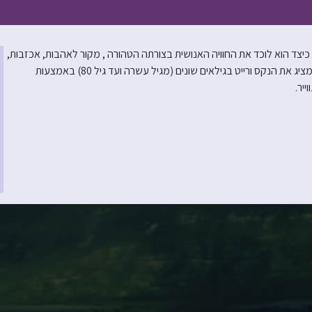
 כיצד הוא לוכד את החוויה האנושית בצורתה הטהורה , מקור לאהבות, אכזבות,
תקווה, משברים , צמיחה וחום וכיצד מעגלי החיים מתהווים כאן ולתמיד. הסרט מציג את הנקס ורייט בגילאים שונים (מגיל עשרה ועד גיל 80) באמצעות
ייר.