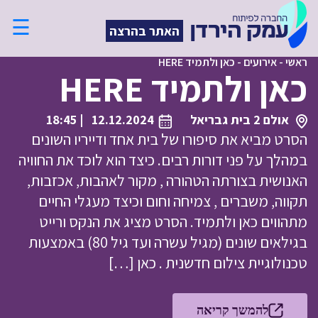
☰
האתר בהרצה
ראשי
-
אירועים
-
כאן ולתמיד HERE
כאן ולתמיד HERE
אולם 2 בית גבריאל
12.12.2024
| 18:45
הסרט מביא את סיפורו של בית אחד ודייריו השונים
במהלך על פני דורות רבים. כיצד הוא לוכד את החוויה
האנושית בצורתה הטהורה , מקור לאהבות, אכזבות,
תקווה, משברים , צמיחה וחום וכיצד מעגלי החיים
מתהווים כאן ולתמיד. הסרט מציג את הנקס ורייט
בגילאים שונים (מגיל עשרה ועד גיל 80) באמצעות
טכנולוגיית צילום חדשנית . כאן […]
להמשך קריאה