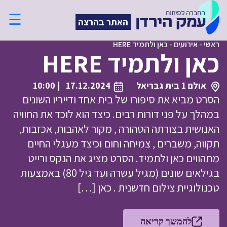
☰
האתר בהרצה
ראשי
-
אירועים
-
כאן ולתמיד HERE
כאן ולתמיד HERE
אולם 1 בית גבריאל
17.12.2024
| 10:00
הסרט מביא את סיפורו של בית אחד ודייריו השונים
במהלך על פני דורות רבים. כיצד הוא לוכד את החוויה
האנושית בצורתה הטהורה , מקור לאהבות, אכזבות,
תקווה, משברים , צמיחה וחום וכיצד מעגלי החיים
מתהווים כאן ולתמיד. הסרט מציג את הנקס ורייט
בגילאים שונים (מגיל עשרה ועד גיל 80) באמצעות
טכנולוגיית צילום חדשנית . כאן […]
להמשך קריאה