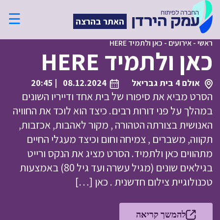
☰
האתר בהרצה
ראשי
-
אירועים
-
כאן ולתמיד HERE
כאן ולתמיד HERE
אולם 4 בית גבריאל
08.12.2024
| 20:45
הסרט מביא את סיפורו של בית אחד ודייריו השונים
במהלך על פני דורות רבים. כיצד הוא לוכד את החוויה
האנושית בצורתה הטהורה , מקור לאהבות, אכזבות,
תקווה, משברים , צמיחה וחום וכיצד מעגלי החיים
מתהווים כאן ולתמיד. הסרט מציג את הנקס ורייט
בגילאים שונים (מגיל עשרה ועד גיל 80) באמצעות
טכנולוגיית צילום חדשנית . כאן […]
להמשך קריאה