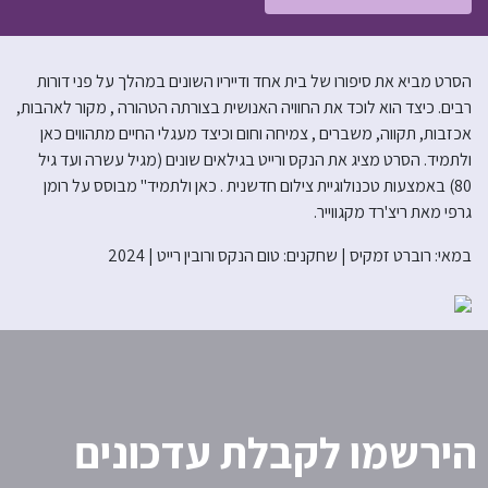
הסרט מביא את סיפורו של בית אחד ודייריו השונים במהלך על פני דורות
רבים. כיצד הוא לוכד את החוויה האנושית בצורתה הטהורה , מקור לאהבות,
אכזבות, תקווה, משברים , צמיחה וחום וכיצד מעגלי החיים מתהווים כאן
ולתמיד. הסרט מציג את הנקס ורייט בגילאים שונים (מגיל עשרה ועד גיל
80) באמצעות טכנולוגיית צילום חדשנית . כאן ולתמיד" מבוסס על רומן
גרפי מאת ריצ'רד מקגווייר.
במאי: רוברט זמקיס | שחקנים: טום הנקס ורובין רייט | 2024
הירשמו לקבלת עדכונים