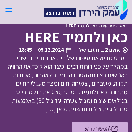
☰
האתר בהרצה
ראשי
-
אירועים
-
כאן ולתמיד HERE
כאן ולתמיד HERE
אולם 2 בית גבריאל
05.12.2024
| 18:45
הסרט מביא את סיפורו של בית אחד ודייריו השונים
במהלך על פני דורות רבים. כיצד הוא לוכד את החוויה
האנושית בצורתה הטהורה , מקור לאהבות, אכזבות,
תקווה, משברים , צמיחה וחום וכיצד מעגלי החיים
מתהווים כאן ולתמיד. הסרט מציג את הנקס ורייט
בגילאים שונים (מגיל עשרה ועד גיל 80) באמצעות
טכנולוגיית צילום חדשנית . כאן […]
להמשך קריאה