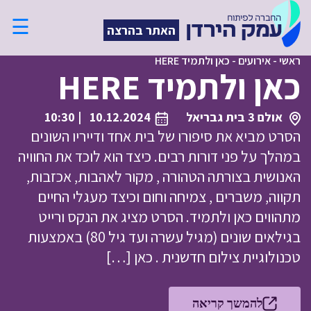
☰
האתר בהרצה
ראשי
-
אירועים
-
כאן ולתמיד HERE
כאן ולתמיד HERE
אולם 3 בית גבריאל
10.12.2024
| 10:30
הסרט מביא את סיפורו של בית אחד ודייריו השונים
במהלך על פני דורות רבים. כיצד הוא לוכד את החוויה
האנושית בצורתה הטהורה , מקור לאהבות, אכזבות,
תקווה, משברים , צמיחה וחום וכיצד מעגלי החיים
מתהווים כאן ולתמיד. הסרט מציג את הנקס ורייט
בגילאים שונים (מגיל עשרה ועד גיל 80) באמצעות
טכנולוגיית צילום חדשנית . כאן […]
להמשך קריאה