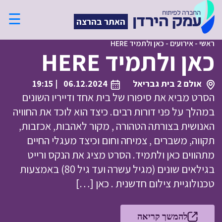
☰
האתר בהרצה
ראשי
-
אירועים
-
כאן ולתמיד HERE
כאן ולתמיד HERE
אולם 2 בית גבריאל
06.12.2024
| 19:15
הסרט מביא את סיפורו של בית אחד ודייריו השונים
במהלך על פני דורות רבים. כיצד הוא לוכד את החוויה
האנושית בצורתה הטהורה , מקור לאהבות, אכזבות,
תקווה, משברים , צמיחה וחום וכיצד מעגלי החיים
מתהווים כאן ולתמיד. הסרט מציג את הנקס ורייט
בגילאים שונים (מגיל עשרה ועד גיל 80) באמצעות
טכנולוגיית צילום חדשנית . כאן […]
להמשך קריאה