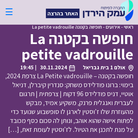
☰
האתר בהרצה
ראשי
-
אירועים
-
חופשה בקטנה La petite vadrouille
חופשה בקטנה La
petite vadrouille
אולם 1 בית גבריאל
30.11.2024
| 19:45
חופשה בקטנה – La Petite vadrouille צרפת 2024,
בימוי: ברונו פודלידס משחק: סנדרין קיברלן, דניאל
אוטיי, דניס פודלידס 96 דקות | צרפתית | תרגום
לעברית ואנגלית פרנק, משקיע אמיד, מבקש
מהעוזרת שלו ז'וסטין לארגן לו סופשבוע שנועד כדי
לפתות אישה שהוא אוהב, ונותן לה סכום כסף מכובד
על מנת לתכנן את הטיול. לז'וסטין לעומת זאת, […]