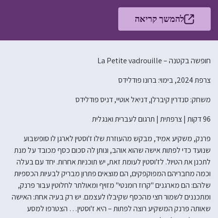
להמשך קריאה
חופשה בקטנה – La Petite vadrouille
צרפת 2024, בימוי: ברונו פודלידס
משחק: סנדרין קיברלן, דניאל אוטיי, דניס פודלידס
96 דקות | צרפתית | תרגום לעברית ואנגלית
פרנק, משקיע אמיד, מבקש מהעוזרת שלו ז'וסטין לארגן לו סופשבוע
שנועד כדי לפתות אישה שהוא אוהב, ונותן לה סכום כסף מכובד על מנת
לתכנן את הטיול. לז'וסטין לעומת זאת, יש תוכניות אחרות. יחד עם בעלה
וכמה מחבריהם המפוקפקים, הם מוצאים פתרון מבריק לבעיות הכספיות
שלהם: הם מארגנים "קרוז רומנטי" מזויף ומאולתר לחלוטין עבור פרנק,
ומתכננים לשמור חצי מהכסף שקיבלו לעצמם. יש רק בעיה אחת: האישה
שאותה פרנק המשקיע רוצה לפתות – היא ז'וסטין… הצטרפו למסע