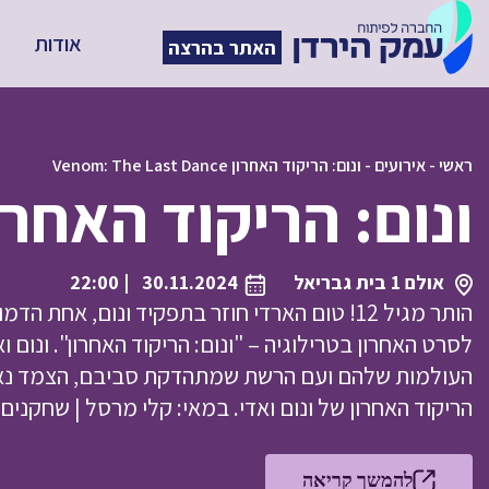
אודות
האתר בהרצה
ראשי
-
אירועים
-
ונום: הריקוד האחרון Venom: The Last Dance
ונום: הריקוד האחרון om: The Last Dance
אולם 1 בית גבריאל
30.11.2024
| 22:00
הותר מגיל 12! טום הארדי חוזר בתפקיד ונום, אח
לסרט האחרון בטרילוגיה – "ונום: הריקוד האחרון". ונום ו
העולמות שלהם ועם הרשת שמתהדקת סביבם, הצמד נא
הריקוד האחרון של ונום ואדי. במאי: קלי מרסל | שחקנים: טום
להמשך קריאה