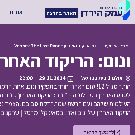
אודות
האתר בהרצה
ראשי
-
אירועים
-
ונום: הריקוד האחרון Venom: The Last Dance
ונום: הריקוד האחרון om: The Last Dance
אולם 1 בית גבריאל
29.11.2024
| 22:00
הותר מגיל 12! טום הארדי חוזר בתפקיד ונום, אח
לסרט האחרון בטרילוגיה – "ונום: הריקוד האחרון". ונום ו
העולמות שלהם ועם הרשת שמתהדקת סביבם, הצמד נא
הריקוד האחרון של ונום ואדי. במאי: קלי מרסל | שחקנים: טום
להמשך קריאה