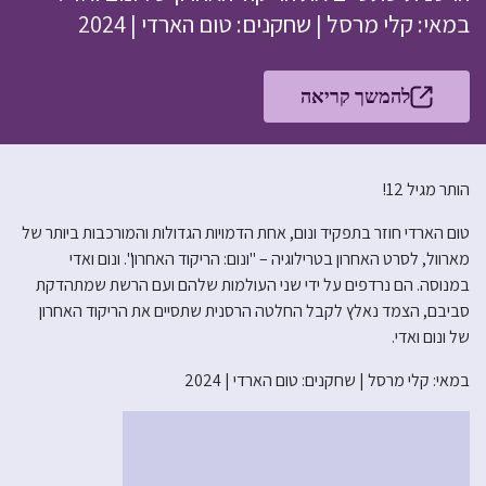
במאי: קלי מרסל | שחקנים: טום הארדי | 2024
להמשך קריאה
הותר מגיל 12!
טום הארדי חוזר בתפקיד ונום, אחת הדמויות הגדולות והמורכבות ביותר של
מארוול, לסרט האחרון בטרילוגיה – "ונום: הריקוד האחרון". ונום ואדי
במנוסה. הם נרדפים על ידי שני העולמות שלהם ועם הרשת שמתהדקת
סביבם, הצמד נאלץ לקבל החלטה הרסנית שתסיים את הריקוד האחרון
של ונום ואדי.
במאי: קלי מרסל | שחקנים: טום הארדי | 2024