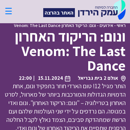
☰
האתר בהרצה
ראשי
-
אירועים
-
ונום: הריקוד האחרון Venom: The Last Dance
ונום: הריקוד האחרון
Venom: The Last
Dance
אולם 2 בית גבריאל
15.11.2024
| 22:00
הותר מגיל 12! טום הארדי חוזר בתפקיד ונום, אחת
הדמויות הגדולות והמורכבות ביותר של מארוול, לסרט
האחרון בטרילוגיה – "ונום: הריקוד האחרון". ונום ואדי
במנוסה. הם נרדפים על ידי שני העולמות שלהם ועם
הרשת שמתהדקת סביבם, הצמד נאלץ לקבל החלטה
הרסנית שתסיים את הריקוד האחרון של ונום ואדי.