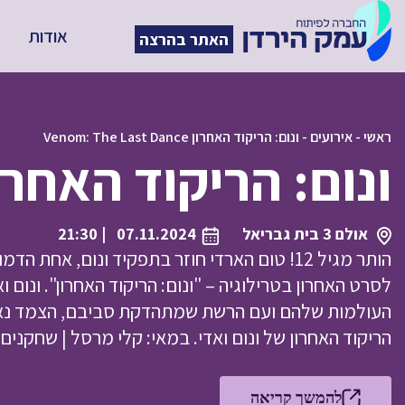
אודות
האתר בהרצה
ראשי
-
אירועים
-
ונום: הריקוד האחרון Venom: The Last Dance
ונום: הריקוד האחרון om: The Last Dance
אולם 3 בית גבריאל
07.11.2024
| 21:30
הותר מגיל 12! טום הארדי חוזר בתפקיד ונום, אח
לסרט האחרון בטרילוגיה – "ונום: הריקוד האחרון". ונום ו
העולמות שלהם ועם הרשת שמתהדקת סביבם, הצמד נא
הריקוד האחרון של ונום ואדי. במאי: קלי מרסל | שחקנים: טום
להמשך קריאה