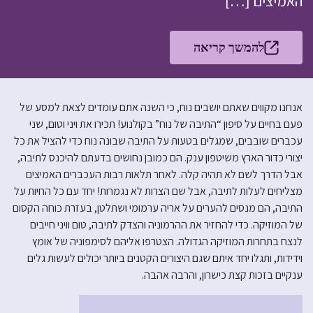
האמיצים […]
להמשך קריאה
אנחנו מקווים שאתם יושבים נוח, כי השנה אתם עומדים לצאת למסע של
פעם בחיים על סיפון “התיבה של נוח” בקולנוע! תכירו את ויני וטום, שני
עכברים שובבים, שמגלים בטעות על התיבה שבונה נוח כדי להציל את כל
יצורי כדור הארץ משיטפון ענק. הם כמובן נחושים בדעתם להיכנס לתיבה,
אבל הדרך לשם לא תהיה קלה. לאחר תלאות רבות העכברים האמיצים
מצליחים לעלות לתיבה, אבל שם הצרות לא נגמרות! יחד עם כל החיות על
התיבה, הם מנסים להערים על אריה ערמומי ושתלטן, בעזרת כוחה הקסום
של המוזיקה. כדי להחזיר את ההרמוניה והצדק לתיבה, טום וויני חייבים
לנצח בתחרות המוזיקה הגדולה. הצטרפו אליהם לסימפוניה של אומץ
וידידות, ותגלו יחד איתם שגם היצורים הקטנים ביותר יכולים לעשות גלים
ענקיים בזכות קצת כישרון, והרבה אהבה.