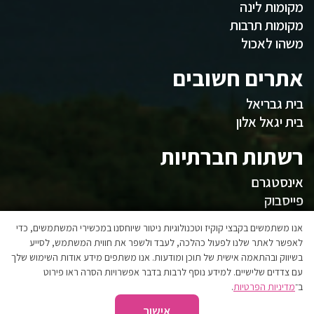
מקומות לינה
מקומות תרבות
משהו לאכול
אתרים חשובים
בית גבריאל
בית יגאל אלון
רשתות חברתיות
אינסטגרם
פייסבוק
המועצה
אנו משתמשים בקבצי קוקיז וטכנולוגיות ניטור שיוחסנו במכשירי המשתמשים, כדי
לאפשר לאתר שלנו לפעול כהלכה, לעבד ולשפר את חווית המשתמש, לסייע
בשיווק ובהתאמה אישית של תוכן ומודעות. אנו משתפים מידע אודות השימוש שלך
אגפי המועצה
עם צדדים שלישיים. למידע נוסף לרבות בדבר אפשרויות הסרה ראו פירוט
הצהרת נגישות
ב־
מדיניות הפרטיות
.
אישור