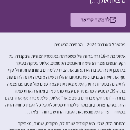
מוצאת את […]
להמשך קריאה
פסטיבל סאנדנס 2024 – הבחירה הרשמית
אליוט בת ה-18 גרה בחווה של משפחתה באונטריו הציורית שבקנדה. על
רקע הנופים עוצרי הנשימה והאגמים הקסומים, אליוט עסוקה בעיקר
בלתכנן את הרגע בו היא תעזוב את הבית ללימודים בטורונטו ותתחיל סוף
סוף את חייה הבוגרים. כשחגיגת יום ההולדת שלה מובילה אותה להתנסות
לראשונה בפטריות הזיה, היא מוצאת את עצמה פנים מול פנים עם עצמה
בת ה-39, שמגיעה מהעתיד עם עצות מתחכמות, ואזהרה אחת מאוד
ברורה – "תתרחקי מבחורים בשם צ'אד". אליוט, שלא מכירה אף אחד בשם
הזה, בעיקר צוחקת, ובבוקר שלמחרת מסתכלת על כל העניין כחוויה הזויה
במיוחד – עד שהיא פוגשת את העובד החדש בחווה – צ'אד…
"התחת הזקן שלי" היא קומדיה שובת לב, מקורית, שנונה, מצחיקה