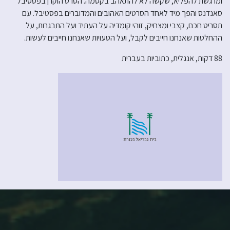
ומרגשת להפליא, שקשה לא להתאהב בקסמה. הסרט הוקרן בפסטיבל
סאנדנס והפך מיד לאחד הסרטים האהובים והמדוברים בפסטיבל. עם
תסריט חכם, קצבי ומצחיק, זוהי קומדיה על העתיד ועל התבגרות, על
ההחלטות שאנחנו חייבים לקבל, ועל הטעויות שאנחנו חייבים לעשות.
88 דקות, אנגלית, כתוביות בעברית