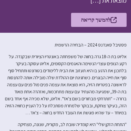
מוצאת את […]
להמשך קריאה
פסטיבל סאנדנס 2024 – הבחירה הרשמית
אליוט בת ה-18 גרה בחווה של משפחתה באונטריו הציורית שבקנדה. על
רקע הנופים עוצרי הנשימה והאגמים הקסומים, אליוט עסוקה בעיקר
בלתכנן את הרגע בו היא תעזוב את הבית ללימודים בטורונטו ותתחיל סוף
סוף את חייה הבוגרים. כשחגיגת יום ההולדת שלה מובילה אותה להתנסות
לראשונה בפטריות הזיה, היא מוצאת את עצמה פנים מול פנים עם עצמה
בת ה-39, שמגיעה מהעתיד עם עצות מתחכמות, ואזהרה אחת מאוד
ברורה – "תתרחקי מבחורים בשם צ'אד". אליוט, שלא מכירה אף אחד בשם
הזה, בעיקר צוחקת, ובבוקר שלמחרת מסתכלת על כל העניין כחוויה הזויה
במיוחד – עד שהיא פוגשת את העובד החדש בחווה – צ'אד…
"התחת הזקן שלי" היא קומדיה שובת לב, מקורית, שנונה, מצחיקה