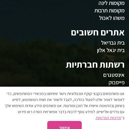
מקומות לינה
מקומות תרבות
משהו לאכול
אתרים חשובים
בית גבריאל
בית יגאל אלון
רשתות חברתיות
אינסטגרם
פייסבוק
המועצה
אנו משתמשים בקבצי קוקיז וטכנולוגיות ניטור שיוחסנו במכשירי המשתמשים, כדי
לאפשר לאתר שלנו לפעול כהלכה, לעבד ולשפר את חווית המשתמש, לסייע
בשיווק ובהתאמה אישית של תוכן ומודעות. אנו משתפים מידע אודות השימוש שלך
אגפי המועצה
עם צדדים שלישיים. למידע נוסף לרבות בדבר אפשרויות הסרה ראו פירוט
הצהרת נגישות
ב־
מדיניות הפרטיות
.
אישור