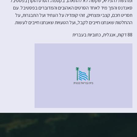
ומרגשת להפליא, שקשה לא להתאהב בקסמה. הסרט הוקרן בפסטיבל
סאנדנס והפך מיד לאחד הסרטים האהובים והמדוברים בפסטיבל. עם
תסריט חכם, קצבי ומצחיק, זוהי קומדיה על העתיד ועל התבגרות, על
ההחלטות שאנחנו חייבים לקבל, ועל הטעויות שאנחנו חייבים לעשות.
88 דקות, אנגלית, כתוביות בעברית