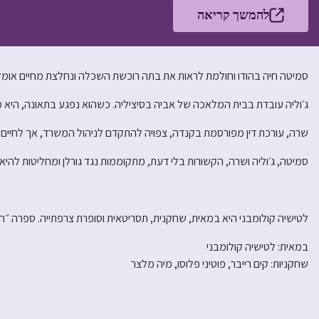
להמשך קריאה
סמיטה חיה בהודו וחולמת לראות את בתה רוכשת השכלה ונחלצת מחיים אומל
ג׳וליה עובדת בבית המלאכה של אביה בסיציליה. כשהוא נפגע בתאונה, הי
שרה, עורכת דין מפורסמת בקנדה, צפויה להתקדם לניהול המשרד, אך לחיים 
סמיטה, ג׳וליה ושרה, הקשורות בלי דעת, מתקוממות נגד גורלן ומחליטות להיאב
לטישיה קולומבני היא במאית, שחקנית, תסריטאית וסופרת צרפתייה. ספרה ״הצמה״ 
במאית: לטישיה קולומבני
שחקניות: קים רייבר, פוטיני פלוסו, מיה מלצר