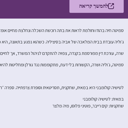
להמשך קריאה
סמיטה חיה בהודו וחולמת לראות את בתה רוכשת השכלה ונחלצת מחיים אומל
ג׳וליה עובדת בבית המלאכה של אביה בסיציליה. כשהוא נפגע בתאונה, הי
שרה, עורכת דין מפורסמת בקנדה, צפויה להתקדם לניהול המשרד, אך לחיים 
סמיטה, ג׳וליה ושרה, הקשורות בלי דעת, מתקוממות נגד גורלן ומחליטות להיאב
לטישיה קולומבני היא במאית, שחקנית, תסריטאית וסופרת צרפתייה. ספרה ״הצמה״ 
במאית: לטישיה קולומבני
שחקניות: קים רייבר, פוטיני פלוסו, מיה מלצר