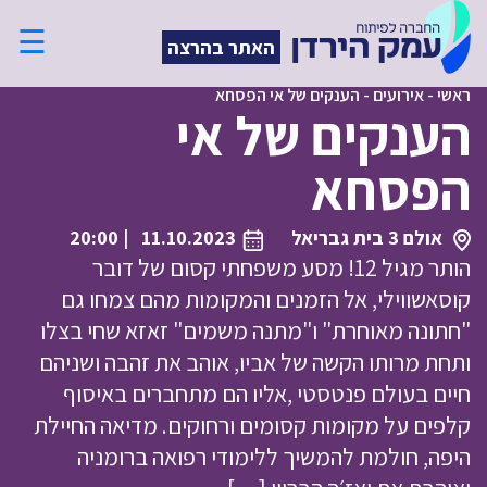
☰
האתר בהרצה
ראשי
-
אירועים
-
הענקים של אי הפסחא
הענקים של אי
הפסחא
אולם 3 בית גבריאל
11.10.2023
| 20:00
הותר מגיל 12! מסע משפחתי קסום של דובר
קוסאשווילי, אל הזמנים והמקומות מהם צמחו גם
"חתונה מאוחרת" ו"מתנה משמים" זאזא שחי בצלו
ותחת מרותו הקשה של אביו, אוהב את זהבה ושניהם
חיים בעולם פנטסטי ,אליו הם מתחברים באיסוף
קלפים על מקומות קסומים ורחוקים. מדיאה החיילת
היפה, חולמת להמשיך ללימודי רפואה ברומניה