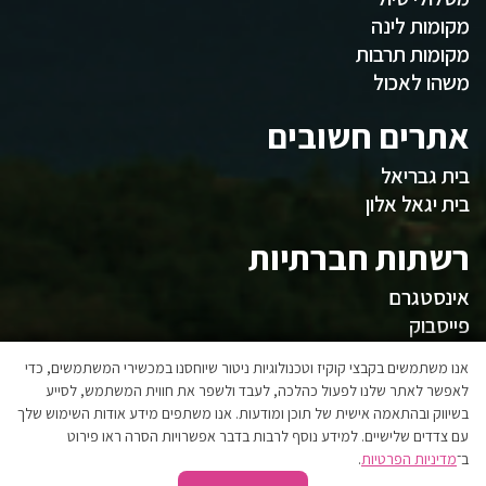
מקומות לינה
מקומות תרבות
משהו לאכול
אתרים חשובים
בית גבריאל
בית יגאל אלון
רשתות חברתיות
אינסטגרם
פייסבוק
המועצה
אנו משתמשים בקבצי קוקיז וטכנולוגיות ניטור שיוחסנו במכשירי המשתמשים, כדי
לאפשר לאתר שלנו לפעול כהלכה, לעבד ולשפר את חווית המשתמש, לסייע
בשיווק ובהתאמה אישית של תוכן ומודעות. אנו משתפים מידע אודות השימוש שלך
אגפי המועצה
עם צדדים שלישיים. למידע נוסף לרבות בדבר אפשרויות הסרה ראו פירוט
הצהרת נגישות
ב־
מדיניות הפרטיות
.