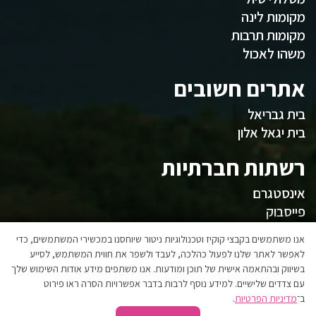
מקומות לינה
מקומות תרבות
משהו לאכול
אתרים חשובים
בית גבריאל
בית יגאל אלון
רשתות חברתיות
אינסטגרם
פייסבוק
המועצה
אנו משתמשים בקבצי קוקיז וטכנולוגיות ניטור שיוחסנו במכשירי המשתמשים, כדי
לאפשר לאתר שלנו לפעול כהלכה, לעבד ולשפר את חווית המשתמש, לסייע
בשיווק ובהתאמה אישית של תוכן ומודעות. אנו משתפים מידע אודות השימוש שלך
אגפי המועצה
עם צדדים שלישיים. למידע נוסף לרבות בדבר אפשרויות הסרה ראו פירוט
הצהרת נגישות
ב־
מדיניות הפרטיות
.