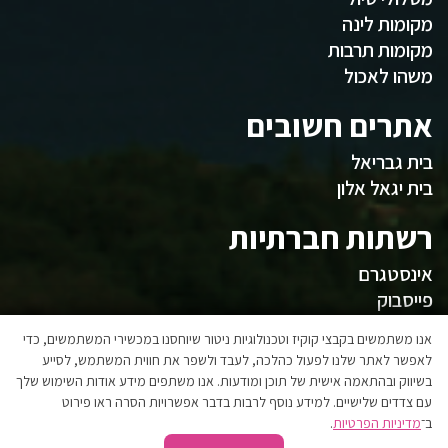
מקומות לינה
מקומות תרבות
משהו לאכול
אתרים חשובים
בית גבריאל
בית יגאל אלון
רשתות חברתיות
אינסטגרם
פייסבוק
המועצה
אנו משתמשים בקבצי קוקיז וטכנולוגיות ניטור שיוחסנו במכשירי המשתמשים, כדי
לאפשר לאתר שלנו לפעול כהלכה, לעבד ולשפר את חווית המשתמש, לסייע
בשיווק ובהתאמה אישית של תוכן ומודעות. אנו משתפים מידע אודות השימוש שלך
אגפי המועצה
עם צדדים שלישיים. למידע נוסף לרבות בדבר אפשרויות הסרה ראו פירוט
הצהרת נגישות
ב־
מדיניות הפרטיות
.