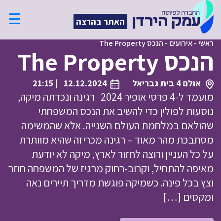
☰
האתר בהרצה
ראשי
-
אירועים
-
הנכס The Property
הנכס The Property
אולם 4 בית גבריאל
12.12.2024
| 21:15
מועמד ל-4 פרסי אופיר 2024 רגינה ונכדתה מיקה,
נוסעות לפולין כדי להשיב את הנכס המשפחתי
שהולאם במלחמת העולם השנייה. אלא שהמשימה
מסתבכת מהר מאוד – רגינה מכריזה שהיא מוותרת
על כל העניין ורוצה לחזור לארץ, מיקה לא יודעת
מאיפה להתחיל, וקרוב-רחוק מרגיז של המשפחה חוזר
וצץ בכל פינה. כשמיקה פוגשת מדריך תיירים נאה
ומקסים […]