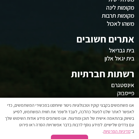
מקומות לינה
מקומות תרבות
משהו לאכול
אתרים חשובים
בית גבריאל
בית יגאל אלון
רשתות חברתיות
אינסטגרם
פייסבוק
המועצה
אנו משתמשים בקבצי קוקיז וטכנולוגיות ניטור שיוחסנו במכשירי המשתמשים, כדי
לאפשר לאתר שלנו לפעול כהלכה, לעבד ולשפר את חווית המשתמש, לסייע
בשיווק ובהתאמה אישית של תוכן ומודעות. אנו משתפים מידע אודות השימוש שלך
אגפי המועצה
עם צדדים שלישיים. למידע נוסף לרבות בדבר אפשרויות הסרה ראו פירוט
הצהרת נגישות
ב־
מדיניות הפרטיות
.