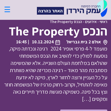
☰
האתר בהרצה
ראשי
-
אירועים
-
הנכס The Property
הנכס The Property
אולם 2 בית גבריאל
10.12.2024
| 16:45
מועמד ל-4 פרסי אופיר 2024 רגינה ונכדתה מיקה,
נוסעות לפולין כדי להשיב את הנכס המשפחתי
שהולאם במלחמת העולם השנייה. אלא שהמשימה
מסתבכת מהר מאוד – רגינה מכריזה שהיא מוותרת
על כל העניין ורוצה לחזור לארץ, מיקה לא יודעת
מאיפה להתחיל, וקרוב-רחוק מרגיז של המשפחה חוזר
וצץ בכל פינה. כשמיקה פוגשת מדריך תיירים נאה
ומקסים […]