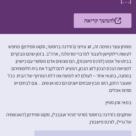
[…]
להמשך קריאה
מותחן עוצר נשימה זה, זוג עירוני (ג'ורדנה ברוסטר, סקוט ספידמן) מחפש
לעשות רילוקיישן ולעבור לפרברי פורטלנד, ארה"ב. בזמן שהם מבקרים
בביתו של אמט (לורנס פישבורן), הם פוגשים אדם מסתורי עם כישרון
למציאת הנכס הנכון לזוג הנכון, המציע להם לקבל את בית חלומותיהם
במתנה, בתנאי אחד – לעולם לא לפתוח את דלת המרתף של הבית. ככל
שעובר הזמן, הזוג מבין שבתים ישנים הם כמו אנשים…וגם לבתים יש
סודות אפלים.
במאי: ווהן סטיין
שחקנים: ג'ורדנה ברוסטר (סרטי 'מהיר ועצבני'), סקוט ספידמן ('האנטומיה
של גריי'), לורנס פישבורן.