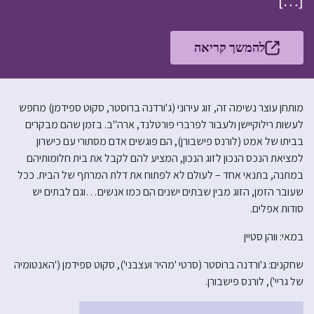
[…]
להמשך קריאה
מותחן עוצר נשימה זה, זוג עירוני (ג'ורדנה ברוסטר, סקוט ספידמן) מחפש
לעשות רילוקיישן ולעבור לפרברי פורטלנד, ארה"ב. בזמן שהם מבקרים
בביתו של אמט (לורנס פישבורן), הם פוגשים אדם מסתורי עם כישרון
למציאת הנכס הנכון לזוג הנכון, המציע להם לקבל את בית חלומותיהם
במתנה, בתנאי אחד – לעולם לא לפתוח את דלת המרתף של הבית. ככל
שעובר הזמן, הזוג מבין שבתים ישנים הם כמו אנשים…וגם לבתים יש
סודות אפלים.
במאי: ווהן סטיין
שחקנים: ג'ורדנה ברוסטר (סרטי 'מהיר ועצבני'), סקוט ספידמן ('האנטומיה
של גריי'), לורנס פישבורן.