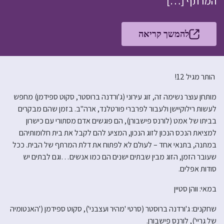
המרתף […]
להמשך קריאה
הותר מגיל 12!
מותחן עוצר נשימה זה, זוג עירוני (ג'ורדנה ברוסטר, סקוט ספידמן) מחפש
לעשות רילוקיישן ולעבור לפרברי פורטלנד, ארה"ב. בזמן שהם מבקרים
בביתו של אמט (לורנס פישבורן), הם פוגשים אדם מסתורי עם כישרון
למציאת הנכס הנכון לזוג הנכון, המציע להם לקבל את בית חלומותיהם
במתנה, בתנאי אחד – לעולם לא לפתוח את דלת המרתף של הבית. ככל
שעובר הזמן, הזוג מבין שבתים ישנים הם כמו אנשים…וגם לבתים יש
סודות אפלים.
במאי: ווהן סטיין
שחקנים: ג'ורדנה ברוסטר (סרטי 'מהיר ועצבני'), סקוט ספידמן ('האנטומיה
של גריי'), לורנס פישבורן.