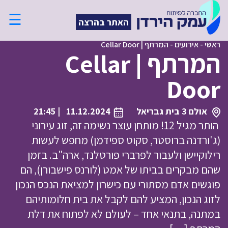
☰
האתר בהרצה
ראשי
-
אירועים
-
המרתף | Cellar Door
המרתף | Cellar
Door
אולם 3 בית גבריאל
11.12.2024
| 21:45
הותר מגיל 12! מותחן עוצר נשימה זה, זוג עירוני
(ג'ורדנה ברוסטר, סקוט ספידמן) מחפש לעשות
רילוקיישן ולעבור לפרברי פורטלנד, ארה"ב. בזמן
שהם מבקרים בביתו של אמט (לורנס פישבורן), הם
פוגשים אדם מסתורי עם כישרון למציאת הנכס הנכון
לזוג הנכון, המציע להם לקבל את בית חלומותיהם
במתנה, בתנאי אחד – לעולם לא לפתוח את דלת