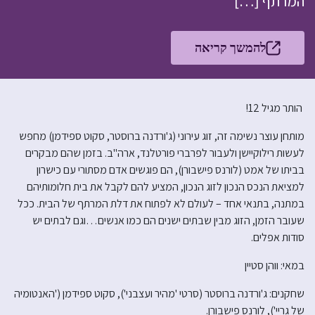
המרתף […]
להמשך קריאה
הותר מגיל 12!
מותחן עוצר נשימה זה, זוג עירוני (ג'ורדנה ברוסטר, סקוט ספידמן) מחפש
לעשות רילוקיישן ולעבור לפרברי פורטלנד, ארה"ב. בזמן שהם מבקרים
בביתו של אמט (לורנס פישבורן), הם פוגשים אדם מסתורי עם כישרון
למציאת הנכס הנכון לזוג הנכון, המציע להם לקבל את בית חלומותיהם
במתנה, בתנאי אחד – לעולם לא לפתוח את דלת המרתף של הבית. ככל
שעובר הזמן, הזוג מבין שבתים ישנים הם כמו אנשים…וגם לבתים יש
סודות אפלים.
במאי: ווהן סטיין
שחקנים: ג'ורדנה ברוסטר (סרטי 'מהיר ועצבני'), סקוט ספידמן ('האנטומיה
של גריי'), לורנס פישבורן.