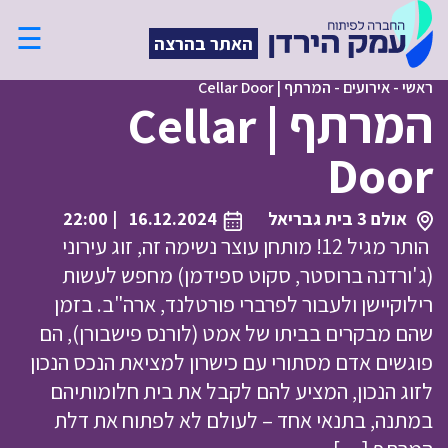
☰
האתר בהרצה
ראשי
-
אירועים
-
המרתף | Cellar Door
המרתף | Cellar
Door
אולם 3 בית גבריאל
16.12.2024
| 22:00
הותר מגיל 12! מותחן עוצר נשימה זה, זוג עירוני
(ג'ורדנה ברוסטר, סקוט ספידמן) מחפש לעשות
רילוקיישן ולעבור לפרברי פורטלנד, ארה"ב. בזמן
שהם מבקרים בביתו של אמט (לורנס פישבורן), הם
פוגשים אדם מסתורי עם כישרון למציאת הנכס הנכון
לזוג הנכון, המציע להם לקבל את בית חלומותיהם
במתנה, בתנאי אחד – לעולם לא לפתוח את דלת