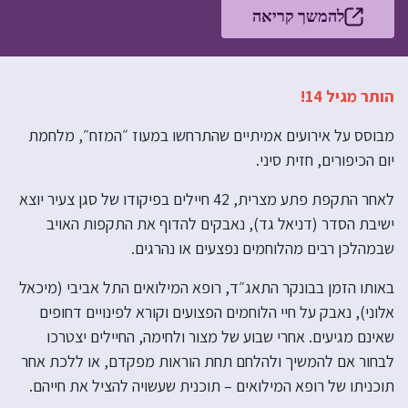
להמשך קריאה
הותר מגיל 14!
מבוסס על אירועים אמיתיים שהתרחשו במעוז ״המזח״, מלחמת
יום הכיפורים, חזית סיני.
לאחר התקפת פתע מצרית, 42 חיילים בפיקודו של סגן צעיר יוצא
ישיבת הסדר (דניאל גד), נאבקים להדוף את התקפות האויב
שבמהלכן רבים מהלוחמים נפצעים או נהרגים.
באותו הזמן בבונקר התאג״ד, רופא המילואים התל אביבי (מיכאל
אלוני), נאבק על חיי הלוחמים הפצועים וקורא לפינויים דחופים
שאינם מגיעים. אחרי שבוע של מצור ולחימה, החיילים יצטרכו
לבחור אם להמשיך ולהלחם תחת הוראות מפקדם, או ללכת אחר
תוכניתו של רופא המילואים – תוכנית שעשויה להציל את חייהם.