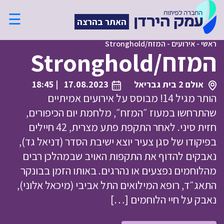
☰
האתר בהרצה
ראשי
-
אירועים
-
המזח/Stronghold
המזח/Stronghold
אולם 2 בית גבריאל
17.08.2023
| 18:45
הותר מגיל 14! מבוסס על אירועים אמיתיים
שהתרחשו במעוז ״המזח״, מלחמת יום הכיפורים,
חזית סיני. לאחר התקפת פתע מצרית, 42 חיילים
בפיקודו של סגן צעיר יוצא ישיבת הסדר (דניאל גד),
נאבקים להדוף את התקפות האויב שבמהלכן רבים
מהלוחמים נפצעים או נהרגים. באותו הזמן בבונקר
התאג״ד, רופא המילואים התל אביבי (מיכאל אלוני),
נאבק על חיי הלוחמים […]