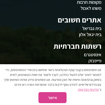
מקומות תרבות
משהו לאכול
אתרים חשובים
בית גבריאל
בית יגאל אלון
רשתות חברתיות
אינסטגרם
פייסבוק
המועצה
אנו משתמשים בקבצי קוקיז וטכנולוגיות ניטור שיוחסנו במכשירי המשתמשים, כדי
לאפשר לאתר שלנו לפעול כהלכה, לעבד ולשפר את חווית המשתמש, לסייע
בשיווק ובהתאמה אישית של תוכן ומודעות. אנו משתפים מידע אודות השימוש שלך
אגפי המועצה
עם צדדים שלישיים. למידע נוסף לרבות בדבר אפשרויות הסרה ראו פירוט
הצהרת נגישות
ב־
מדיניות הפרטיות
.
אישור