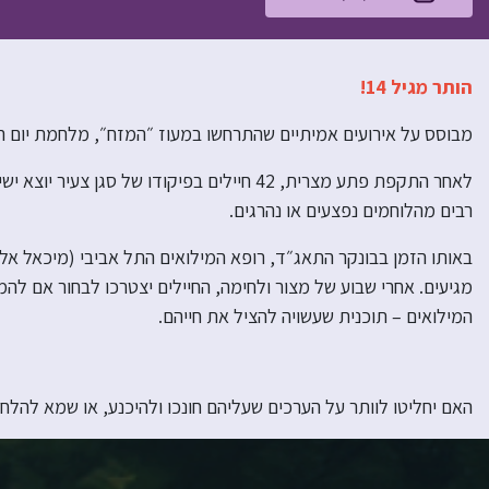
הותר מגיל 14!
מבוסס על אירועים אמיתיים שהתרחשו במעוז ״המזח״, מלחמת יום הכי
לאחר התקפת פתע מצרית, 42 חיילים בפיקודו ש
רבים מהלוחמים נפצעים או נהרגים.
באותו הזמן בבונקר התאג״ד, רופא המילואים התל אביבי (מיכאל אלוני
מגיעים. אחרי שבוע של מצור ולחימה, החיילים יצטרכו לבחור אם ל
המילואים – תוכנית שעשויה להציל את חייהם.
האם יחליטו לוותר על הערכים שעליהם חונכו ולהיכנע, או שמא להלח