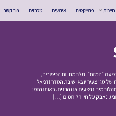
תיירות
פרוייקטים
אירועים
מכרזים
צור קשר
חשו במעוז ״המזח״, מלחמת יום הכיפורים,
תע מצרית, 42 חיילים בפיקודו של סגן צעיר יוצא ישיבת הסדר (דניאל
לוחמים נפצעים או נהרגים. באותו הזמן
י), נאבק על חיי הלוחמים […]