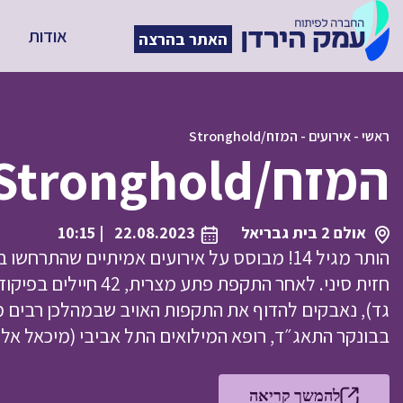
אודות
האתר בהרצה
ראשי
-
אירועים
-
המזח/Stronghold
המזח/Stronghold
אולם 2 בית גבריאל
22.08.2023
| 10:15
הותר מגיל 14! מבוסס על אירועים אמיתיים שהתר
חזית סיני. לאחר התקפת פ
גד), נאבקים להדוף את התקפות האויב שבמהלכן רבים מה
בבונקר התאג״ד, רופא המילואים התל אביבי (מיכאל אלונ
להמשך קריאה