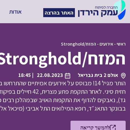
אודות
האתר בהרצה
ראשי
-
אירועים
-
המזח/Stronghold
המזח/Stronghold
אולם 2 בית גבריאל
22.08.2023
| 18:45
הותר מגיל 14! מבוסס על אירועים אמיתיים שהתר
חזית סיני. לאחר התקפת פ
גד), נאבקים להדוף את התקפות האויב שבמהלכן רבים מה
בבונקר התאג״ד, רופא המילואים התל אביבי (מיכאל אלונ
להמשך קריאה