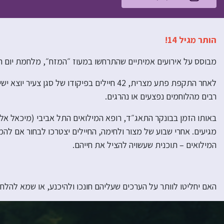
הותר מגיל 14!
מבוסס על אירועים אמיתיים שהתרחשו במעוז ״המזח״, מלחמת יום הכי
לאחר התקפת פתע מצרית, 42 חיילים בפיקודו ש
רבים מהלוחמים נפצעים או נהרגים.
באותו הזמן בבונקר התאג״ד, רופא המילואים התל אביבי (מיכאל אלוני
מגיעים. אחרי שבוע של מצור ולחימה, החיילים יצטרכו לבחור אם ל
המילואים – תוכנית שעשויה להציל את חייהם.
האם יחליטו לוותר על הערכים שעליהם חונכו ולהיכנע, או שמא להלח