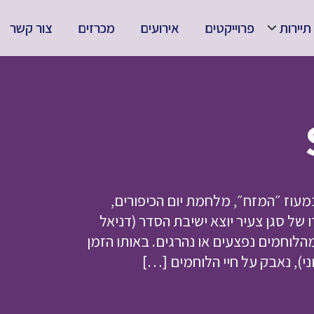
תיירות
פרוייקטים
אירועים
מכרזים
צור קשר
חשו במעוז ״המזח״, מלחמת יום הכיפורים,
תע מצרית, 42 חיילים בפיקודו של סגן צעיר יוצא ישיבת הסדר (דניאל
לוחמים נפצעים או נהרגים. באותו הזמן
י), נאבק על חיי הלוחמים […]