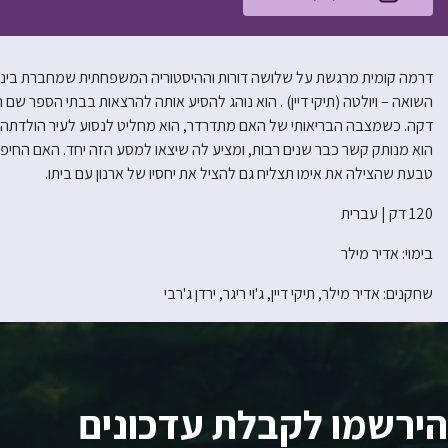
דרמה קומית מרגשת על שלושה דורות וההיסטוריה המשפחתית שמחברת בינם מח
השואה – ויולטה (תיקי דיין) . הוא נוהג להסיע אותה להרצאות בבתי הספר שם
דקה. כשמצבה הבריאותי של האם מתדרדר, הוא מחליט לנסוע לעיר הולדתה ו
הוא מנותק קשר כבר שנים רבות, ומציע לה שיצאו למסע הזה יחד. האם החיפ
טבעת שהצילה את אימו תצליח גם להציל את יחסיו של ארנון עם ביתו.
120 דק | עברית
בימוי: אדיר מילר
שחקנים: אדיר מילר, תיקי דיין, ג'וי ריגר, ירדן ג'רבי
הירשמו לקבלת עדכונים