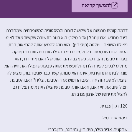
להמשך קריאה
דרמה קומית מרגשת על שלושה דורות וההיסטוריה המשפחתית שמחברת
בינם מחדש. ארנון נובל (אדיר מילר) הוא חוזר בתשובה שקשור מאד לאימו
ניצולת השואה – ויולטה (תיקי דיין) . הוא נוהג להסיע אותה להרצאות בבתי
הספר שם היא מספרת לתלמידים כיצד הצילה את חייה ואת חיי תינוקה
בעזרת טבעת זהב דקה. כשמצבה הבריאותי של האם מתדרדר, הוא
מחליט לנסוע לעיר הולדתה ולחפש את אותה טבעת שהצילה את חייה. הוא
פונה לביתו התחקירנית, איתה הוא מנותק קשר כבר שנים רבות, ומציע לה
שיצאו למסע הזה יחד. האם החיפוש אחר הטבעת יצליח? האם הטבעת
תציל שוב את חיי האם, והאם אותה טבעת שהצילה את אימו תצליח גם
להציל את יחסיו של ארנון עם ביתו.
120 דק | עברית
בימוי: אדיר מילר
שחקנים: אדיר מילר, תיקי דיין, ג'וי ריגר, ירדן ג'רבי