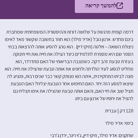
להמשך קריאה
דרמה קומית מרגשת על שלושה דורות וההיסטוריה המשפחתית שמחברת
בינם מחדש. ארנון נובל (אדיר מילר) הוא חוזר בתשובה שקשור מאד לאימו
ניצולת השואה – ויולטה (תיקי דיין) . הוא נוהג להסיע אותה להרצאות בבתי
הספר שם היא מספרת לתלמידים כיצד הצילה את חייה ואת חיי תינוקה
בעזרת טבעת זהב דקה. כשמצבה הבריאותי של האם מתדרדר, הוא
מחליט לנסוע לעיר הולדתה ולחפש את אותה טבעת שהצילה את חייה. הוא
פונה לביתו התחקירנית, איתה הוא מנותק קשר כבר שנים רבות, ומציע לה
שיצאו למסע הזה יחד. האם החיפוש אחר הטבעת יצליח? האם הטבעת
תציל שוב את חיי האם, והאם אותה טבעת שהצילה את אימו תצליח גם
להציל את יחסיו של ארנון עם ביתו.
120 דק | עברית
בימוי: אדיר מילר
שחקנים: אדיר מילר, תיקי דיין, ג'וי ריגר, ירדן ג'רבי