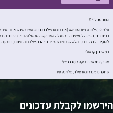
הותר מגיל 14!
אלמוט (פלורנס פיו) וטוביאס (אנדרו גארפילד) הם זוג אשר מפגש אחד מפתי
בניית בית, הפיכה למשפחה – מתגלה אמת קשה שמטלטלת את יסודותיה. כש
להוקיר כל רגע בדרך הלא שגרתית שסיפור האהבה שלהם התפתח, ברומן המרגש
במאי: ג'ון קראולי
מפיק אחראי: בנדיקט קמברבאץ'
שחקנים: אנדרו גארפילד, פלורנס פיו
הירשמו לקבלת עדכונים