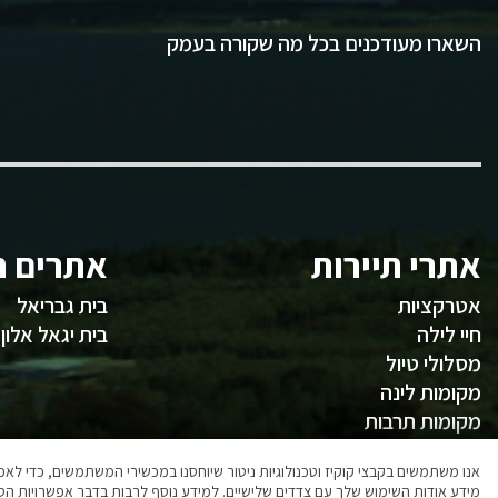
השארו מעודכנים בכל מה שקורה בעמק
אתרי תיירות
אתרים ח
אטרקציות
בית גבריאל
חיי לילה
בית יגאל אלון
מסלולי טיול
מקומות לינה
מקומות תרבות
משהו לאכול
אנו משתמשים בקבצי קוקיז וטכנולוגיות ניטור שיוחסנו במכשירי המשתמשים, כדי ל
מידע אודות השימוש שלך עם צדדים שלישיים. למידע נוסף לרבות בדבר אפשרויות הסר