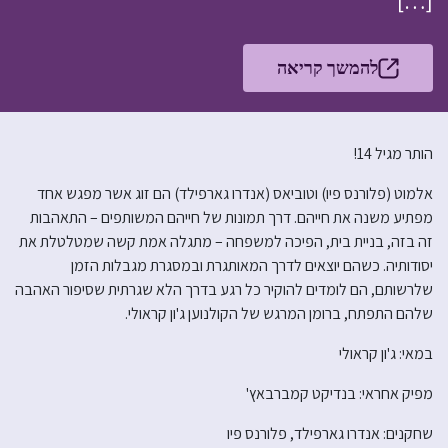
[…]
להמשך קריאה
הותר מגיל 14!
אלמוט (פלורנס פיו) וטוביאס (אנדרו גארפילד) הם זוג אשר מפגש אחד
מפתיע משנה את חייהם. דרך תמונות של חייהם המשותפים – התאהבות
זה בזה, בניית בית, הפיכה למשפחה – מתגלה אמת קשה שמטלטלת את
יסודותיה. כשהם יוצאים לדרך המאותגרת ובמסגרת מגבלות הזמן
שלרשותם, הם לומדים להוקיר כל רגע בדרך הלא שגרתית שסיפור האהבה
שלהם התפתח, ברומן המרגש של הקולנוען ג'ון קראולי.
במאי: ג'ון קראולי
מפיק אחראי: בנדיקט קמברבאץ'
שחקנים: אנדרו גארפילד, פלורנס פיו